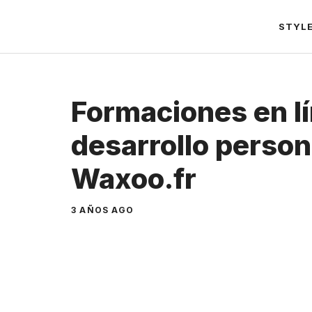
Saltar
STYL
al
contenido
Formaciones en l
desarrollo person
Waxoo.fr
3 AÑOS AGO